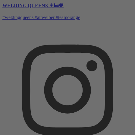
WELDING QUEENS 👩‍🏭🧡
#weldingqueens #altweiber #teamorange