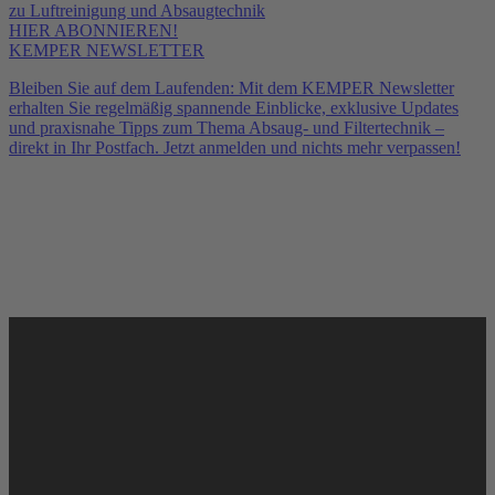
HIER ABONNIEREN!
KEMPER NEWSLETTER
Bleiben Sie auf dem Laufenden: Mit dem KEMPER Newsletter
erhalten Sie regelmäßig spannende Einblicke, exklusive Updates
und praxisnahe Tipps zum Thema Absaug- und Filtertechnik –
direkt in Ihr Postfach. Jetzt anmelden und nichts mehr verpassen!
Service und Montage