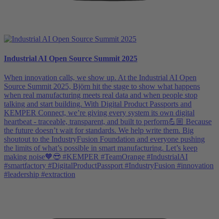
Industrial AI Open Source Summit 2025
When innovation calls, we show up. At the Industrial AI Open
Source Summit 2025, Björn hit the stage to show what happens
when real manufacturing meets real data and when people stop
talking and start building. With Digital Product Passports and
KEMPER Connect, we’re giving every system its own digital
heartbeat - traceable, transparent, and built to perform💪🏼 Because
the future doesn’t wait for standards. We help write them. Big
shoutout to the IndustryFusion Foundation and everyone pushing
the limits of what’s possible in smart manufacturing. Let’s keep
making noise🧡😎 #KEMPER #TeamOrange #IndustrialAI
#smartfactory #DigitalProductPassport #IndustryFusion #innovation
#leadership #extraction