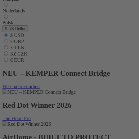
Nederlands
Polski
$
US-Dollar
$ USD
£ GBP
zł PLN
Kč CZK
€ EUR
NEU – KEMPER Connect Bridge
Hier mehr erfarhen
Red Dot Winner 2026
The Hood Pro
AirDome - BUILT TO PROTECT